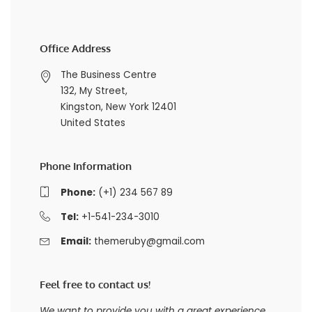
Office Address
The Business Centre
132, My Street,
Kingston, New York 12401
United States
Phone Information
Phone:
(+1) 234 567 89
Tel:
+1-541-234-3010
Email:
themeruby@gmail.com
Feel free to contact us!
We want to provide you with a great experience