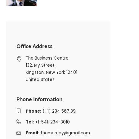
Office Address
The Business Centre
132, My Street,
Kingston, New York 12401
United States
Phone Information
Phone:
(+1) 234 567 89
Tel:
+1-541-234-3010
Email:
themeruby@gmail.com