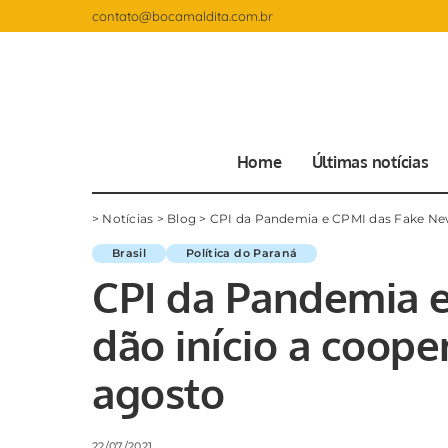
contato@bocamaldita.com.br
Home
Últimas notícias
>
Notícias
>
Blog
>
CPI da Pandemia e CPMI das Fake New
Brasil
Política do Paraná
CPI da Pandemia 
dão início a coop
agosto
22/07/2021