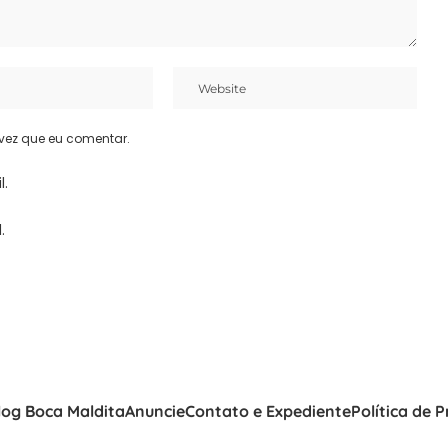
vez que eu comentar.
l.
.
log Boca Maldita
Anuncie
Contato e Expediente
Política de 