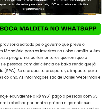
apreciação de vetos presidenciais, LDO e projetos de créditos
orçamentários
provisória editada pelo governo que prevê o
13.º salário para os inscritos no Bolsa Família. Além
desse programa, parlamentares querem que a
s e pessoas com deficiência de baixa renda que já
a (BPC). Se a proposta prosperar, o impacto para
hões ao ano. As informações são de Daniel Weterman e
hoje, equivalente a R$ 998) pago a pessoas com 65
em trabalhar por contra própria e garantir sua