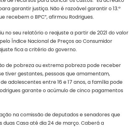
 de recursos para bancar os custos. “Eu acredito
a garantir justiça. Não é razoável garantir o 13.º
que recebem o BPC”, afirmou Rodrigues.
iu no seu relatório o reajuste a partir de 2021 do valor
 pelo Índice Nacional de Preços ao Consumidor
uste fica a critério do governo.
ação de pobreza ou extrema pobreza pode receber
, se tiver gestantes, pessoas que amamentam,
de adolescentes entre 16 e 17 anos, a família pode
 Rodrigues garante o acúmulo de cinco pagamentos
otação na comissão de deputados e senadores que
as duas Casa até dia 24 de março. Caberá a