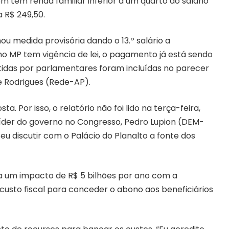
 tem renda familiar inferior a um quarto do salário
 R$ 249,50.
ou medida provisória dando o 13.º salário a
mo MP tem vigência de lei, o pagamento já está sendo
utidas por parlamentares foram incluídas no parecer
e Rodrigues (Rede-AP).
. Por isso, o relatório não foi lido na terça-feira,
-líder do governo no Congresso, Pedro Lupion (DEM-
u discutir com o Palácio do Planalto a fonte dos
 um impacto de R$ 5 bilhões por ano com a
custo fiscal para conceder o abono aos beneficiários