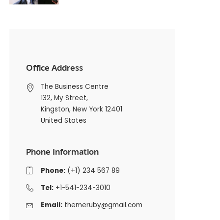
Office Address
The Business Centre
132, My Street,
Kingston, New York 12401
United States
Phone Information
Phone:
(+1) 234 567 89
Tel:
+1-541-234-3010
Email:
themeruby@gmail.com