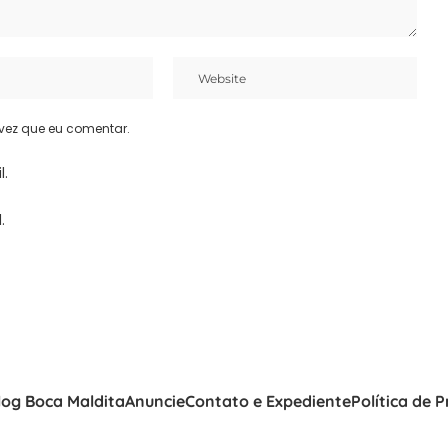
vez que eu comentar.
l.
.
log Boca Maldita
Anuncie
Contato e Expediente
Política de 