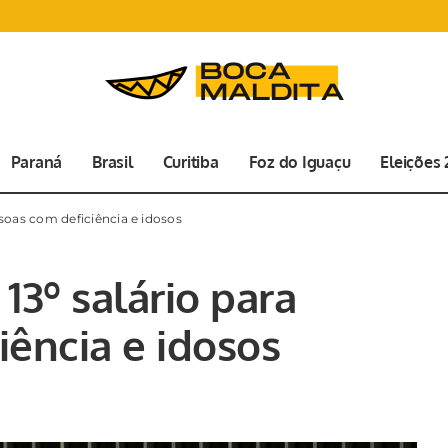
Paraná
Brasil
Curitiba
Foz do Iguaçu
Eleições
ssoas com deficiência e idosos
13º salário para
iência e idosos