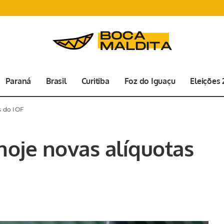
Paraná
Brasil
Curitiba
Foz do Iguaçu
Eleições
s do IOF
oje novas alíquotas