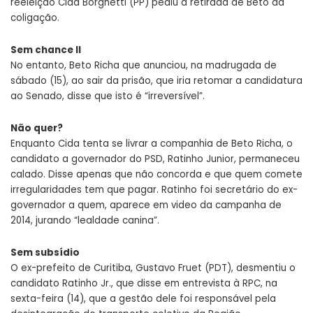
reeleição Cida Borghetti (PP) pediu a retirada de Beto da
coligação.
Sem chance II
No entanto, Beto Richa que anunciou, na madrugada de
sábado (15), ao sair da prisão, que iria retomar a candidatura
ao Senado, disse que isto é “irreversível”.
Não quer?
Enquanto Cida tenta se livrar a companhia de Beto Richa, o
candidato a governador do PSD, Ratinho Junior, permaneceu
calado. Disse apenas que não concorda e que quem comete
irregularidades tem que pagar. Ratinho foi secretário do ex-
governador a quem, aparece em video da campanha de
2014, jurando “lealdade canina”.
Sem subsídio
O ex-prefeito de Curitiba, Gustavo Fruet (PDT), desmentiu o
candidato Ratinho Jr., que disse em entrevista à RPC, na
sexta-feira (14), que a gestão dele foi responsável pela