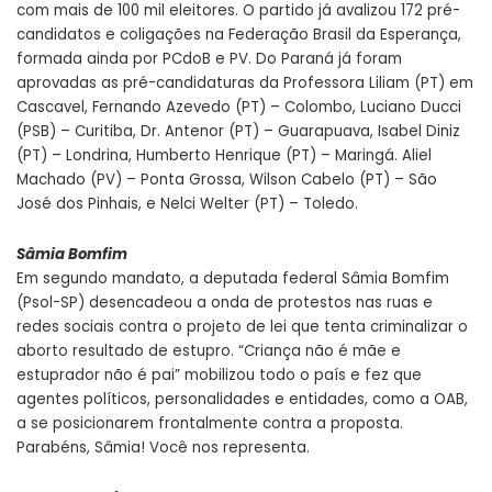
com mais de 100 mil eleitores. O partido já avalizou 172 pré-
candidatos e coligações na Federação Brasil da Esperança,
formada ainda por PCdoB e PV. Do Paraná já foram
aprovadas as pré-candidaturas da Professora Liliam (PT) em
Cascavel, Fernando Azevedo (PT) – Colombo, Luciano Ducci
(PSB) – Curitiba, Dr. Antenor (PT) – Guarapuava, Isabel Diniz
(PT) – Londrina, Humberto Henrique (PT) – Maringá. Aliel
Machado (PV) – Ponta Grossa, Wilson Cabelo (PT) – São
José dos Pinhais, e Nelci Welter (PT) – Toledo.
Sâmia Bomfim
Em segundo mandato, a deputada federal Sâmia Bomfim
(Psol-SP) desencadeou a onda de protestos nas ruas e
redes sociais contra o projeto de lei que tenta criminalizar o
aborto resultado de estupro. “Criança não é mãe e
estuprador não é pai” mobilizou todo o país e fez que
agentes políticos, personalidades e entidades, como a OAB,
a se posicionarem frontalmente contra a proposta.
Parabéns, Sâmia! Você nos representa.