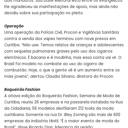
dois mandatos. Sua base eleitoral está entre os evangélicos.
Ele agradeceu as manifestações de apoio, mas ainda não
decidiu sobre sua participação no pleito.
Operação
Uma operação da Polícia Civil, Procon e Vigilância Sanitária
contra a venda dos vapes terminou com nove presos em
Curitiba. “Não use. Temos relatos de crianças e adolescentes
com sequelas pulmonares graves pelo uso dos cigarros
eletrônicos. É bacana e é modinha, mas essa conta vai vir. O
Brasil foi modelo no combate ao uso do cigarro de
combustão. Hoje, o que a gente vê é um aumento entre os
mais jovens”, alertou Claudia Silvano, diretora do Procon.
Boqueirão Fashion
A oitava edição do Boqueirão Fashion, Semana de Moda de
Curitiba, reuniu 26 empresas e na passarela instalada na Rua
da Cidadania, 56 modelos desfilaram 212 looks da moda
curitibana. Somente na rua Dr. Bley Zorning são mais de 600
empresas da indústria têxtil. “É o maior evento de moda do
Brasil”, disse Ricardo Dias, liderança da região.