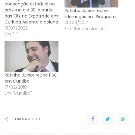
convenção estadual no
próximo dia 30, a partir
Ratinho Junior reúne
das 10h, no Expotrade em
lideranças em Piraquara
Curitiba Adianta a coluna
20/09/2017
Palavra Livre do GDia que,
13/07/2022
Em "Ratinho Junior"
no encontro será
Em "+"
lançada oficialmente a
candidatura do
governador Ratinho
Junior à reeleição e as
chapas dos candidatos a
deputado federal e a…
Ratinho Junior reúne PSC
em Curitiba
17/02/2018
Em "Curitiba"
COMPARTILHE