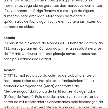
alimentos e produtos de limpeza e higiene pessoal. O
movimento, segundo os gerentes dos mercados, aumentou
10%. O porcentual é significativo e o estoque de alguns
alimentos está ampliado. Moradores de Wanda, a 60
quilômetros de Foz, alugam vans e em caravanas fazem as
compras na cidade.
Sessão
Os ministros Alexandre de Moraes e Luís Roberto Barroso, do
TSE, participaram em Curitiba da primeira sessão itinerante
do TRE-PR. O tribunal eleitoral planeja novas sessões nas
principais cidades do Paraná.
Acordo
O TST formalizou o acordo coletivo de trabalho entre a
Federação Única dos Petroleiros, o Sindiquímica-PR e a
Araucária Nitrogenados (Ansa) decorrente da
“desibernação” da Fábrica de Fertilizantes Nitrogenados
(Fafen) do Paraná. Pelo acordo, a Ansa vai recontratar os
cerca de mil trabalhadores dispensados pela hibernação da
fábrica em 2021. A expectativa é da criação de mais três mil