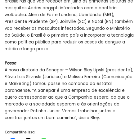
brasileiras que vão receber em julho as primeiras solturas de
mosquitos Aedes aegypti infectados com a bactéria
wolbachia: Além de Foz e Londrina, Uberlândia (MG),
Presidente Prudente (SP), Joinville (SC) e Natal (RN) também
vão receber os mosquitos infectados. Segundo o Ministério
da Saúde, o Brasil é o primeiro país a incorporar a tecnologia
como política pública para reduzir os casos de dengue a
médio e longo prazo.
Posse
A nova diretoria da Sanepar – Wilson Bley Lipski (presidente),
Flávio Luis Slivinski (Jurídico) e Melissa Ferreira (Comunicação
e Marketing) tomou posse no comando da estatal
paranaense. “A Sanepar é uma empresa de excelência e
quero corresponder ao que a Companhia espera, ao que o
mercado e a sociedade esperam e às orientações do
governador Ratinho Junior. Vamos trabalhar juntos e
construir juntos um bom caminho”, disse Bley.
Compartilhe isso: