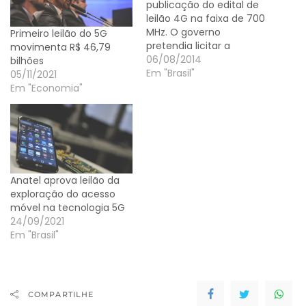
publicação do edital de
leilão 4G na faixa de 700
MHz. O governo
Primeiro leilão do 5G
pretendia licitar a
movimenta R$ 46,79
frequência na segunda
06/08/2014
bilhões
quinzena do mês que
Em "Brasil"
05/11/2021
vem. O órgão de
Em "Economia"
controle suspendeu
cautelarmente a
publicação até que o
documento seja
aprovado pelo plenário
de ministros da Casa.
Anatel aprova leilão da
Até…
exploração do acesso
móvel na tecnologia 5G
24/09/2021
Em "Brasil"
COMPARTILHE