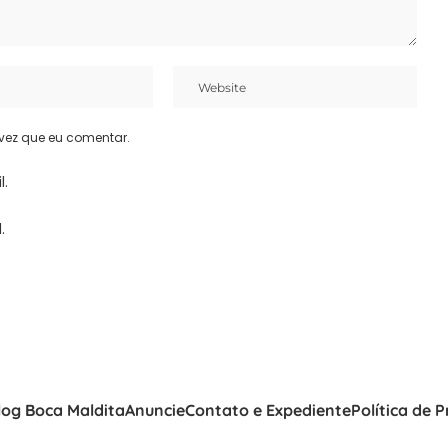
vez que eu comentar.
l.
.
log Boca Maldita
Anuncie
Contato e Expediente
Política de 