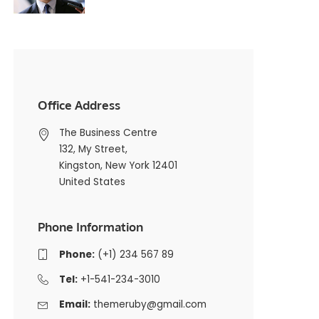
Office Address
The Business Centre
132, My Street,
Kingston, New York 12401
United States
Phone Information
Phone:
(+1) 234 567 89
Tel:
+1-541-234-3010
Email:
themeruby@gmail.com