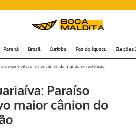
Paraná
Brasil
Curitiba
Foz do Iguaçu
Eleições
Paranaense é oitavo maior cânion do mundo em extensão
ariaíva: Paraíso
vo maior cânion do
ão