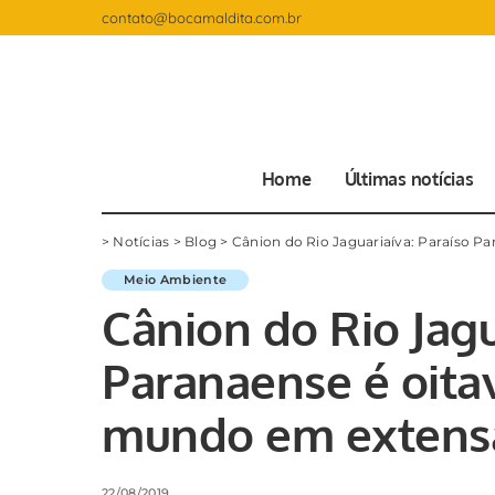
contato@bocamaldita.com.br
Home
Últimas notícias
>
Notícias
>
Blog
>
Cânion do Rio Jaguariaíva: Paraíso 
Meio Ambiente
Cânion do Rio Jagu
Paranaense é oita
mundo em extens
22/08/2019