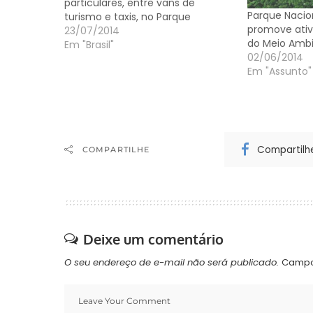
particulares, entre vans de
Parque Nacio
turismo e taxis, no Parque
promove ati
Nacional do Iguaçu, quando
23/07/2014
do Meio Amb
representantes do trade turístico
Em "Brasil"
02/06/2014
de Foz do Iguaçu foram a Brasília,
Em "Assunto"
quando saiu a determinação do
Ministério do Meio Ambiente, com
o…
Compartilh
COMPARTILHE
Deixe um comentário
O seu endereço de e-mail não será publicado.
Campo