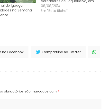
Vereadores de Jaguariaíva, em
nal do Iguaçu
sessão solene comandada pelo
08/08/2014
vidades na Semana
presidente da Casa e também
Em "Beto Richa"
iente
autor do projeto de lei, José
Marcos Pessa Filho,
acompanhada por deputados e
vereadores. De acordo com o
projeto,…
e no Facebook
Compartilhe no Twitter
s obrigatórios são marcados com
*