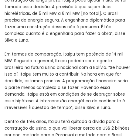
construção de longo prazo. Itaipu pode ajudar muito se for
tomada essa decisão. A previsão é que sejam duas
hidrelétricas, de 5 mil MW a 6 mil MW [no total]. O Brasil
precisa de energia segura. A engenharia diplomática para
fazer uma construção dessas não é pequena. É tão
complexa quanto é a engenharia para fazer a obra”, disse
Silva e Luna.
Em termos de comparação, Itaipu tem potência de 14 mil
MW. Segundo o general, Itaipu poderia ser o agente
brasileiro na futura usina binacional com a Bolívia. “Se houver
isso aí, Itaipu tem muito a contribuir. Na hora em que for
decidido, estamos prontos. A programação financeira seria
a parte menos complexa a se fazer. Havendo essa
demanda, Itaipu está em condições de se debruçar sobre
essa hipótese. A interconexão energética do continente é
irreversível. É questão de tempo”, disse Silva e Luna.
Dentro de três anos, Itaipu terá quitada a dívida para a
construção da usina, o que vai liberar cerca de US$ 2 bilhões
por ano, metade para o Paraguai e metade para o Brasil,