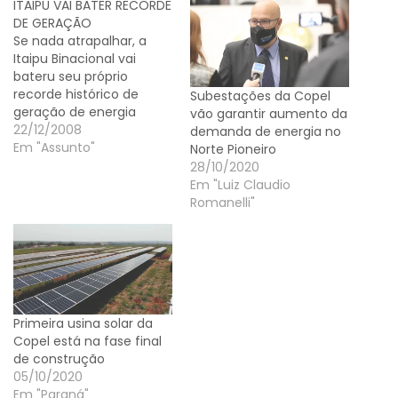
ITAIPU VAI BATER RECORDE
DE GERAÇÃO
Se nada atrapalhar, a
Itaipu Binacional vai
bateru seu próprio
recorde histórico de
Subestações da Copel
geração de energia
vão garantir aumento da
elétrica esta semana. A
22/12/2008
demanda de energia no
perspectiva é da
Em "Assunto"
Norte Pioneiro
Diretoria-Técnica da
28/10/2020
usina. Para isso precisa
Em "Luiz Claudio
atingir a marca dos
Romanelli"
94,780 GWh (gigawatts-
hora), que pode ocorrer
às 21h de quinta-feira
(25). A notícia foi dada
aos empregados…
Primeira usina solar da
Copel está na fase final
de construção
05/10/2020
Em "Paraná"