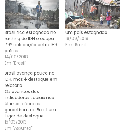
Brasil fica estagnado no
Um país estagnado
ranking do IDH e ocupa
16/09/2018
79ª colocação entre 189
Em "Brasil"
países
14/09/2018
Em "Brasil"
Brasil avança pouco no
IDH, mas é destaque em
relatório
Os avanços dos
indicadores sociais nas
últimas décadas
garantiram ao Brasil um
lugar de destaque
Programa das Nações
15/03/2013
Unidas para o
Em "Assunto"
Desenvolvimento (Pnud).