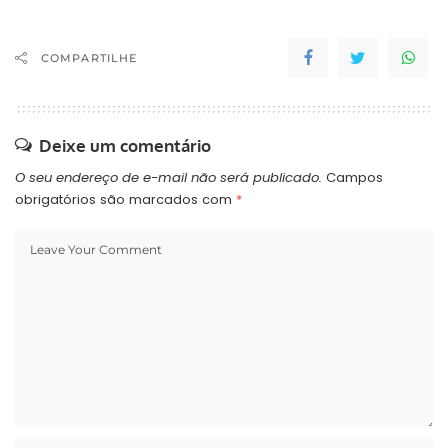
O relatório da ONU foi
apresentado nesta
quinta-feira e mostra os
COMPARTILHE
índices de qualidade de
vida em 187 países. "O
País mudou o padrão
histórico em muito…
Deixe um comentário
O seu endereço de e-mail não será publicado.
Campos
obrigatórios são marcados com
*