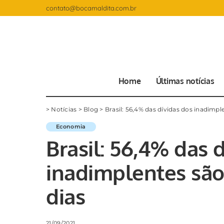
contato@bocamaldita.com.br
Home
Últimas notícias
>
Notícias
>
Blog
>
Brasil: 56,4% das dívidas dos inadimp
Economia
Brasil: 56,4% das 
inadimplentes são
dias
21/09/2021