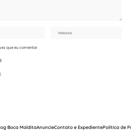
vez que eu comentar.
l.
.
log Boca Maldita
Anuncie
Contato e Expediente
Política de 