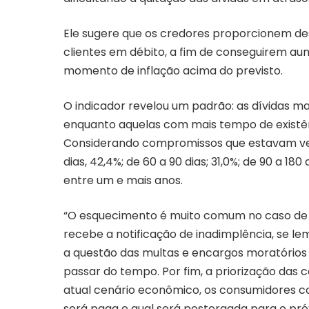
Ele sugere que os credores proporcionem de
clientes em débito, a fim de conseguirem a
momento de inflação acima do previsto.
O indicador revelou um padrão: as dívidas m
enquanto aquelas com mais tempo de existên
Considerando compromissos que estavam venc
dias, 42,4%; de 60 a 90 dias; 31,0%; de 90 a 180
entre um e mais anos.
“O esquecimento é muito comum no caso de d
recebe a notificação de inadimplência, se l
a questão das multas e encargos moratórios
passar do tempo. Por fim, a priorização das 
atual cenário econômico, os consumidores c
será paga e qual será postergada para o pró