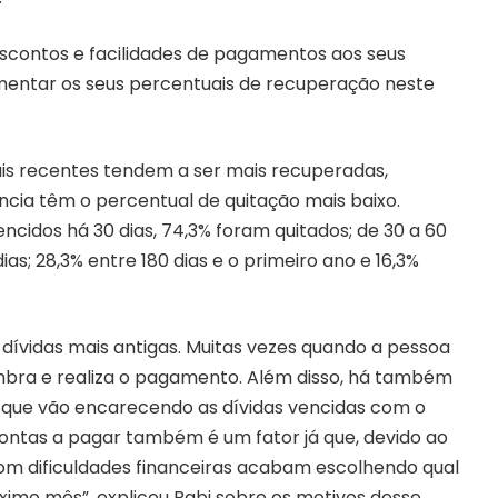
scontos e facilidades de pagamentos aos seus
umentar os seus percentuais de recuperação neste
ais recentes tendem a ser mais recuperadas,
cia têm o percentual de quitação mais baixo.
idos há 30 dias, 74,3% foram quitados; de 30 a 60
 dias; 28,3% entre 180 dias e o primeiro ano e 16,3%
ívidas mais antigas. Muitas vezes quando a pessoa
embra e realiza o pagamento. Além disso, há também
 que vão encarecendo as dívidas vencidas com o
contas a pagar também é um fator já que, devido ao
om dificuldades financeiras acabam escolhendo qual
ximo mês”, explicou Rabi sobre os motivos desse