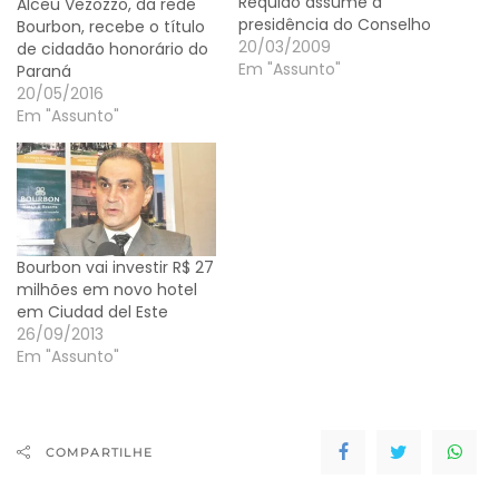
Requião assume a
Alceu Vezozzo, da rede
presidência do Conselho
Bourbon, recebe o título
de Desenvolvimento e
20/03/2009
de cidadão honorário do
Integração Sul (Codesul)
Em "Assunto"
Paraná
nesta quinta-feira (25),
20/05/2016
às 14h, em Foz do Iguaçu.
Em "Assunto"
Durante um ano Requião
ficará no cargo, que era
ocupado pelo
governador do Mato
Grosso do Sul, André
Puccinelli. Na solenidade,
Bourbon vai investir R$ 27
…
milhões em novo hotel
em Ciudad del Este
26/09/2013
Em "Assunto"
COMPARTILHE