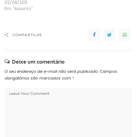
de Bom Jardim da Serra,
02/08/2011
na serra de Santa
Em "Assunto"
Catarina, a 135
quilômetros de
Florianópolis. O avião C-
98A Grand Caravan do 5°
COMPARTILHE
Esquadrão de Transporte
Aéreo partiu de Canoas…
Deixe um comentário
O seu endereço de e-mail não será publicado.
Campos
obrigatórios são marcados com
*