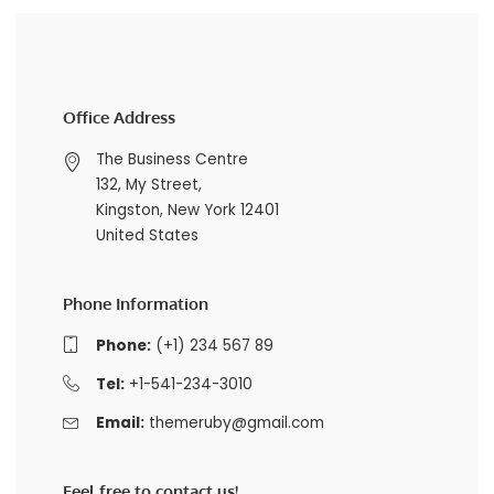
Office Address
The Business Centre
132, My Street,
Kingston, New York 12401
United States
Phone Information
Phone:
(+1) 234 567 89
Tel:
+1-541-234-3010
Email:
themeruby@gmail.com
Feel free to contact us!