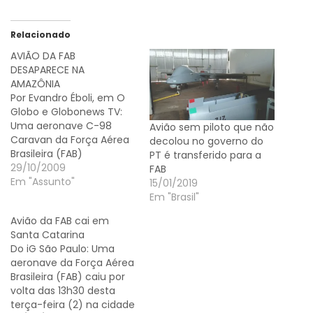
Relacionado
AVIÃO DA FAB
DESAPARECE NA
AMAZÔNIA
Por Evandro Éboli, em O
Globo e Globonews TV:
Uma aeronave C-98
Avião sem piloto que não
Caravan da Força Aérea
decolou no governo do
Brasileira (FAB)
PT é transferido para a
desapareceu na manhã
29/10/2009
FAB
desta quinta-feira,
Em "Assunto"
15/01/2019
quando realizava um voo
Em "Brasil"
entre as cidades de
Avião da FAB cai em
Cruzeiro do Sul (AC) e
Santa Catarina
Tabatinga (AM). A
Do iG São Paulo: Uma
informação foi
aeronave da Força Aérea
confirmada, em nota
Brasileira (FAB) caiu por
oficial, pelo Comando da
volta das 13h30 desta
Aeronáutica. Dois…
terça-feira (2) na cidade