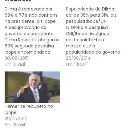
Dilma é reprovada por
Popularidade de Dilma
69% e 77% não confiam
cai de 36% para 31%, diz
na presidente, diz Ibope
pesquisa Ibope/CNI
A desaprovação do
O Globo A pesquisa
governo da presidente
CNI/Ibope divulgada
Dilma Rousseff chegou a
nesta quinta-feira
69% segundo pesquisa
mostra que a
Ibope encomendada
popularidade do governo
pela CNI e divulgada
30/09/2015
da presidente Dilma
20/06/2014
nesta quarta-feira (30).
Em "Brasil"
Rousseff caiu de 36% em
Em "Brasil"
O índice é o maior já
março para 31% em
registrado pelo instituto
junho (aqueles que
desde que a pesquisa
consideram o governo
começou a ser realizada,
ótimo ou bom). A
em 1986. Em julho deste
confiança na presidente
ano, o índice era de 68%.
Dilma também foi
Temer se recupera no
…
reduzida de 48% para
Ibope
41%. Dilma vem tendo…
20/12/2017
Em "Brasil"