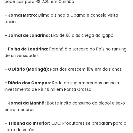
pode cair para R$ 2,25 em Curitiba
–
Jornal Metro
:
Dilma diz não a Obama e cancela visita
oficial
–
Jornal de Londrina
:
Lixo de 60 dias chega ao Igapó
–
Folha de Londrina
:
Paraná é o terceiro do País no ranking
de universidades
–
O Diário (Maringá)
:
Partidos crescem 16% em dois anos
–
Diário dos Campos
:
Rede de supermercados anuncia
investimento de R$ 40 mi em Ponta Grossa
–
Jornal da Manhã
:
Boate incita consumo de álcool e sexo
entre menores
–
Tribuna do Interior
:
CDC: Produtores se preparam para a
safra de verão