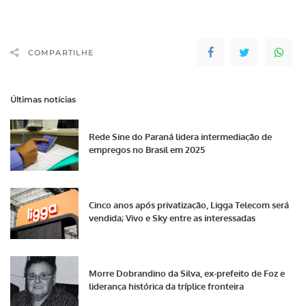
Paulo: Supremo
homologa delação da
Odebrecht, mas
mantém sigilo Valor
COMPARTILHE
Econômico: Atuação de
Trump contraria
empresas e afeta
Últimas notícias
mercados Jornais do
Paraná Gazeta…
Rede Sine do Paraná lidera intermediação de
empregos no Brasil em 2025
Cinco anos após privatização, Ligga Telecom será
vendida; Vivo e Sky entre as interessadas
Morre Dobrandino da Silva, ex-prefeito de Foz e
liderança histórica da tríplice fronteira