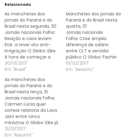
Relacionado
As manchetes dos
Manchetes dos jornais do
jornais do Paraná e do
Paraná e do Brasil nesta
Brasil nesta segunda, 30
quarta, 01
Jornais nacionais Folha:
Jornais nacionais
Reação e caos levam
Folha: Crise amplia
EUA a rever ato anti-
diferença de salário
imigração O Globo: Eike:
entre CLT e servidor
é hora de começar a
público O Globo: Fachin
passar as coisas a limpo
30/01/2017
poderá ir para turma que
01/02/2017
O Estado de S.
Em "Brasil"
julga Lava-Jato O Estado
Em "Assunto"
Paulo: Bancos criam
de S.
As manchetes dos
equipes para evitar
Paulo: Financiamentos
jornais do Paraná e do
quebra de empresas
do BNDES têm maior
Brasil nesta terça, 31
Valor
queda em 22 anos Valor
Jornais nacionais Folha:
Econômico: Demissões
Econômico: BNDES
Cármen Lúcia quer
na Eletrobras devem
encolhe e volta ao nível
sortear relatoria da Lava
custar R$ 2,5 bi Jornais do
de 20 anos atrás Jornais
Jato entre cinco
Paraná Gazeta…
do Paraná Gazeta do…
ministros O Globo: Eike já
está em Bangu e deve
31/01/2017
delatar O Estado de S.
Em "Assunto"