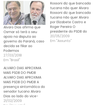
Rossoni diz que bancada
tucana não quer Alvaro
Rossoni diz que bancada
tucana não quer Alvaro
por Elizabete Castro e
Roger Pereira O
Alvaro Dias afirma que
presidente do PSDB do
Osmar só terá o seu
Paraná, deputado
20/05/2009
apoio na disputa ao
estadual Valdir Rossoni,
Em "Assunto"
governo do Paraná, caso
avaliou ontem, 19, que
decida se filiar ao
existe um ambiente
Podemos
favorável a uma
27/03/2018
composição com o
Em "Brasil"
PMDB do Paraná na
ALVARO DIAS APROXIMA
sucessão estadual do
MAIS PSDB DO PMDB
próximo ano, em torno
ALVARO DIAS APROXIMA
de uma…
MAIS PSDB DO PMDB A
presença sintomática do
senador tucano Alvaro
Dias ao lado do vice-
governador Orlando
21/02/2009