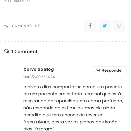
Pessuti neste sábado
Em "Assunto"
(21) em Caiobá, no litoral
do Paraná, aproxima
mais PSDB e PMDB coloca
lenha na fogueira das
COMPARTILHE
eleições de 2010. “Pessuti,
não engorde mais. Se
prepare fisicamente…
1 Comment
Corvo do Blog
Responder
14/01/2010 às 14:24
o alvaro dias comporta-se como um parente
de um paciente em estado terminal que está
respirando por aparelhos, em coma profundo,
não responde ao estímulos, mas ele ainda
acredita que tem chance de reverter.
é seu alvaro, desta vez os planos dos irmão
dias “faiaram”.