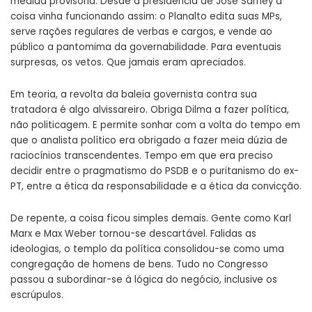
medida provisória. Desde a presidência de José Sarney a
coisa vinha funcionando assim: o Planalto edita suas MPs,
serve rações regulares de verbas e cargos, e vende ao
público a pantomima da governabilidade. Para eventuais
surpresas, os vetos. Que jamais eram apreciados.
Em teoria, a revolta da baleia governista contra sua
tratadora é algo alvissareiro. Obriga Dilma a fazer política,
não politicagem. E permite sonhar com a volta do tempo em
que o analista político era obrigado a fazer meia dúzia de
raciocínios transcendentes. Tempo em que era preciso
decidir entre o pragmatismo do PSDB e o puritanismo do ex-
PT, entre a ética da responsabilidade e a ética da convicção.
De repente, a coisa ficou simples demais. Gente como Karl
Marx e Max Weber tornou-se descartável. Falidas as
ideologias, o templo da política consolidou-se como uma
congregação de homens de bens. Tudo no Congresso
passou a subordinar-se à lógica do negócio, inclusive os
escrúpulos.