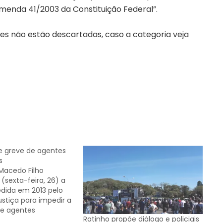
Emenda 41/2003 da Constituição Federal”.
es não estão descartadas, caso a categoria veja
be greve de agentes
s
 Macedo Filho
 (sexta-feira, 26) a
edida em 2013 pelo
ustiça para impedir a
de agentes
Ratinho propõe diálogo e policiais
s no Estado. Ele