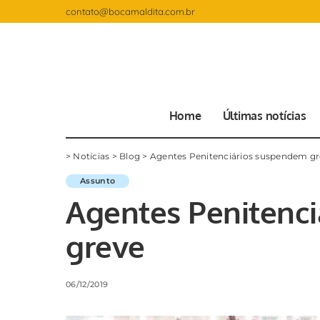
contato@bocamaldita.com.br
Home
Últimas notícias
>
Notícias
>
Blog
>
Agentes Penitenciários suspendem g
Assunto
Agentes Penitenc
greve
06/12/2019