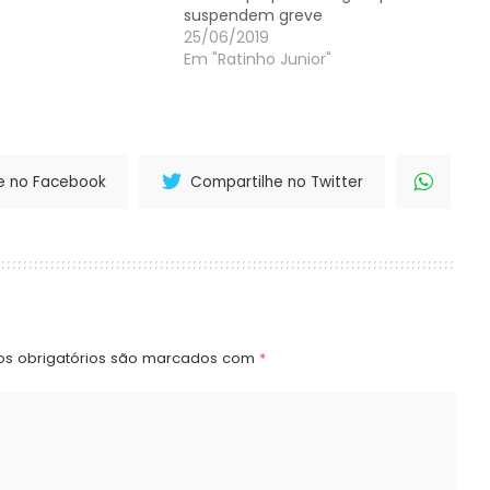
suspendem greve
ou os efeitos da
25/06/2019
ior caso a categoria
Em "Ratinho Junior"
ve. O magistrado
 o anúncio da
é…
e no Facebook
Compartilhe no Twitter
s obrigatórios são marcados com
*