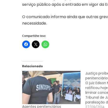
serviço público após a entrada em vigor da 
O comunicado informa ainda que outras grev
necessidade.
Compartilhe isso:
Relacionado
Justiça proí
penitenciário
O juiz Edison
ratificou hoje
liminar conc
Tribunal de J
paralisação 
Agentes penitenciários
penitenciário
27/09/2014