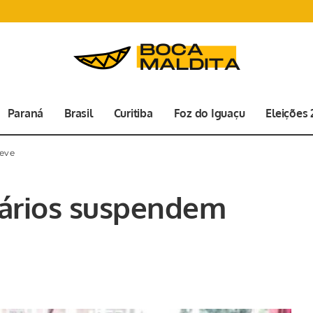
Paraná
Brasil
Curitiba
Foz do Iguaçu
Eleições
reve
iários suspendem