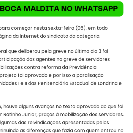
 para começar nesta sexta-feira (06), em todo
gina da internet do sindicato da categoria.
al que deliberou pela greve no último dia 3 foi
rticipação dos agentes na greve de servidores
obilizações contra reforma da Previdência
rojeto foi aprovado e por isso a paralisação
dades I e II das Penitenciária Estadual de Londrina e
, houve alguns avanços no texto aprovado ao que foi
atinho Junior, graças à mobilização dos servidores.
algumas das reivindicações apresentadas pelos
diminuindo as diferenças que fazia com quem entrou no