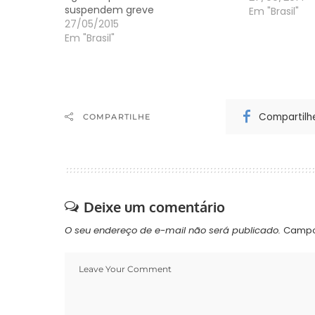
suspendem greve
também ampli
Em "Brasil"
27/05/2015
decisão anter
Em "Brasil"
entre em gre
justifica que
paralisação 
Compartilh
COMPARTILHE
Deixe um comentário
O seu endereço de e-mail não será publicado.
Campo