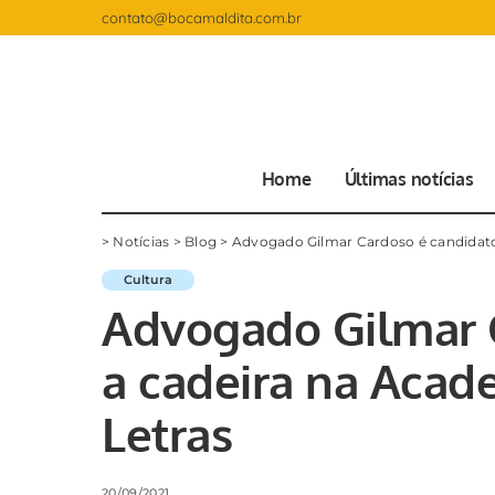
contato@bocamaldita.com.br
Home
Últimas notícias
>
Notícias
>
Blog
>
Advogado Gilmar Cardoso é candidato
Cultura
Advogado Gilmar 
a cadeira na Acad
Letras
20/09/2021