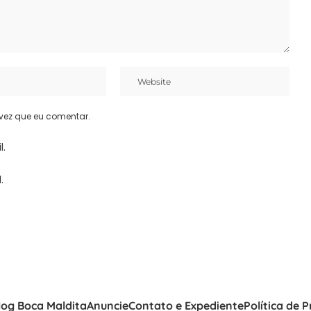
vez que eu comentar.
l.
.
log Boca Maldita
Anuncie
Contato e Expediente
Política de 