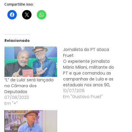
Compartilhe isso:
Relacionado
Jornalista do PT ataca
Fruet
O experiente jornalista
Mário Milani, militante do
PT e que comandou as
campanhas de Lula e as
“L” de Lula’ será lançado
estaduais nos anos 90,
na Câmara dos
criticou o prefeito
10/07/2015
Deputados
Gustavo Fruet (PDT) pelo
Em "Gustavo Fruet"
07/08/2023
descaso com os
Em "+"
moradores de ruas e os
buracos nas vias e
abandono de praças.
"Isto tem que ser