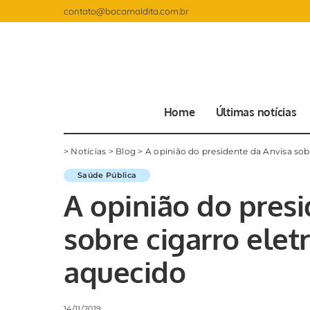
contato@bocamaldita.com.br
Home
Últimas notícias
>
Notícias
>
Blog
>
A opinião do presidente da Anvisa sob
Saúde Pública
A opinião do pres
sobre cigarro elet
aquecido
14/11/2019