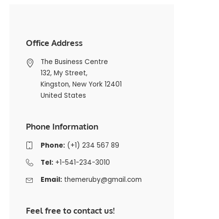
Office Address
The Business Centre
132, My Street,
Kingston, New York 12401
United States
Phone Information
Phone:
(+1) 234 567 89
Tel:
+1-541-234-3010
Email:
themeruby@gmail.com
Feel free to contact us!