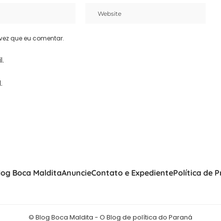
vez que eu comentar.
l.
.
log Boca Maldita
Anuncie
Contato e Expediente
Política de 
© Blog Boca Maldita - O Blog de política do Paraná