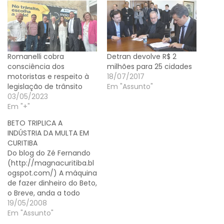
Romanelli cobra
Detran devolve R$ 2
consciência dos
milhões para 25 cidades
motoristas e respeito à
18/07/2017
legislação de trânsito
Em "Assunto"
03/05/2023
Em "+"
BETO TRIPLICA A
INDÚSTRIA DA MULTA EM
CURITIBA
Do blog do Zé Fernando
(http://magnacuritiba.bl
ogspot.com/) A máquina
de fazer dinheiro do Beto,
o Breve, anda a todo
vapor, nem o Ca$$io
19/05/2008
Níquel ousou tanto:
Em "Assunto"
Enquanto o número de