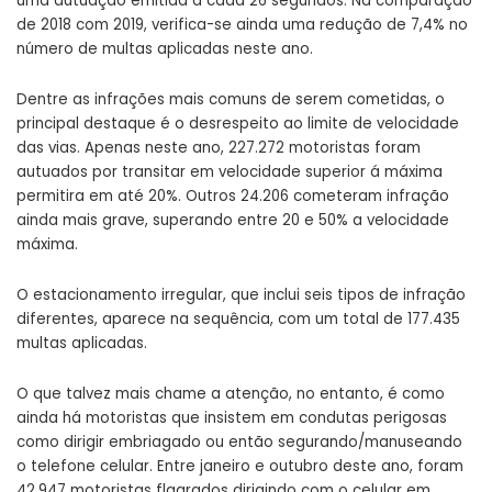
uma autuação emitida a cada 26 segundos. Na comparação
de 2018 com 2019, verifica-se ainda uma redução de 7,4% no
número de multas aplicadas neste ano.
Dentre as infrações mais comuns de serem cometidas, o
principal destaque é o desrespeito ao limite de velocidade
das vias. Apenas neste ano, 227.272 motoristas foram
autuados por transitar em velocidade superior á máxima
permitira em até 20%. Outros 24.206 cometeram infração
ainda mais grave, superando entre 20 e 50% a velocidade
máxima.
O estacionamento irregular, que inclui seis tipos de infração
diferentes, aparece na sequência, com um total de 177.435
multas aplicadas.
O que talvez mais chame a atenção, no entanto, é como
ainda há motoristas que insistem em condutas perigosas
como dirigir embriagado ou então segurando/manuseando
o telefone celular. Entre janeiro e outubro deste ano, foram
42.947 motoristas flagrados dirigindo com o celular em