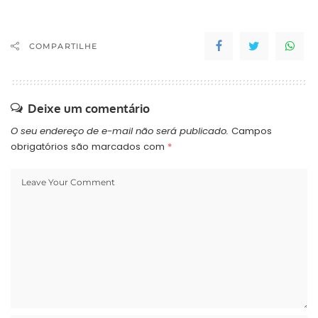
agentes de trânsito de
Curitiba está
estacionado em 180
COMPARTILHE
desde 1998, o número de
radares cresce a cada
ano. Em dezembro…
Deixe um comentário
O seu endereço de e-mail não será publicado.
Campos
obrigatórios são marcados com
*