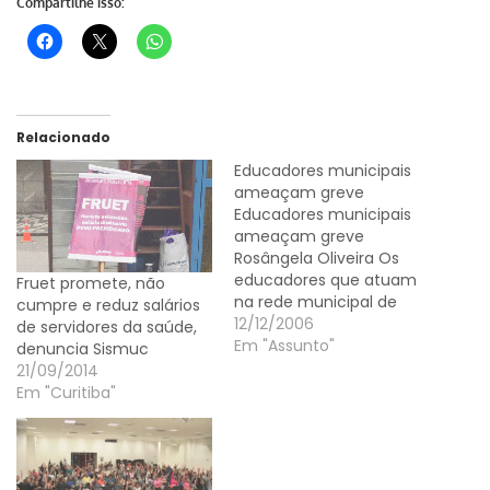
Compartilhe isso:
Relacionado
Educadores municipais
ameaçam greve
Educadores municipais
ameaçam greve
Rosângela Oliveira Os
educadores que atuam
Fruet promete, não
na rede municipal de
cumpre e reduz salários
Curitiba prometem
12/12/2006
de servidores da saúde,
entrar em greve caso
Em "Assunto"
denuncia Sismuc
não seja revista a
21/09/2014
isonomia salarial da
Em "Curitiba"
categoria. Ontem, os
vereadores aprovaram,
em regime de urgência,
um projeto