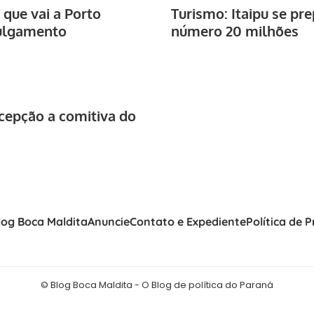
 que vai a Porto
Turismo: Itaipu se pre
julgamento
número 20 milhões
cepção a comitiva do
log Boca Maldita
Anuncie
Contato e Expediente
Política de 
© Blog Boca Maldita - O Blog de política do Paraná