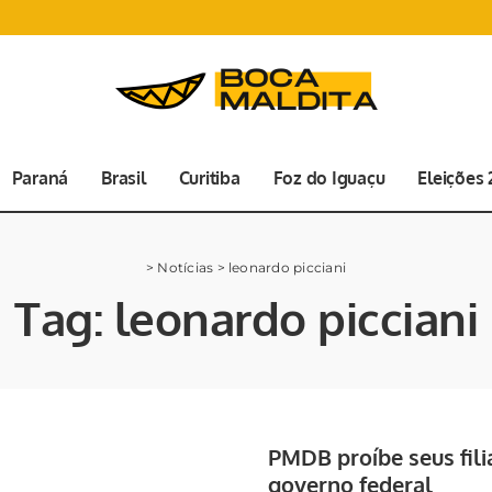
Paraná
Brasil
Curitiba
Foz do Iguaçu
Eleições
>
Notícias
>
leonardo picciani
Tag:
leonardo picciani
PMDB proíbe seus fil
governo federal