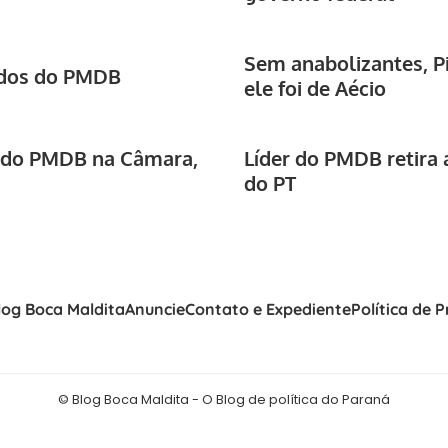
Sem anabolizantes, Pi
ados do PMDB
ele foi de Aécio
ça do PMDB na Câmara,
Líder do PMDB retira 
do PT
log Boca Maldita
Anuncie
Contato e Expediente
Política de 
© Blog Boca Maldita - O Blog de política do Paraná