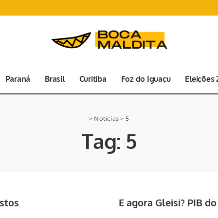
Paraná
Brasil
Curitiba
Foz do Iguaçu
Eleições
>
Notícias
>
5
Tag:
5
ostos
E agora Gleisi? PIB d