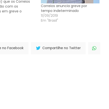
6) que os Correios
Correios anuncia greve por
rão com os
tempo indeterminado
s em greve o
11/09/2019
s dias parados.
Em "Brasil"
nistro, quase 80% da
 retornaram às
rmais. A entidade
ta os funcionários
ís, contudo,…
e no Facebook
Compartilhe no Twitter