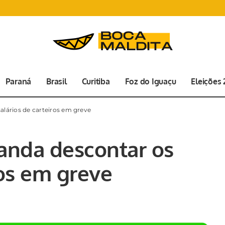
Paraná
Brasil
Curitiba
Foz do Iguaçu
Eleições
lários de carteiros em greve
anda descontar os
ros em greve