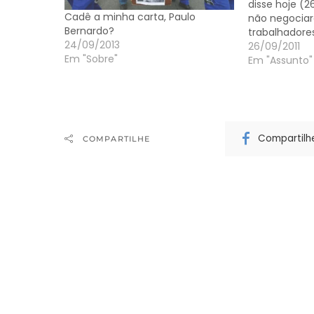
disse hoje (2
Cadê a minha carta, Paulo
não negocia
Bernardo?
trabalhadore
24/09/2013
pagamento do
26/09/2011
Em "Sobre"
Segundo o mi
Em "Assunto"
categoria já
atividades no
que represen
em todo o pa
Compartilh
COMPARTILHE