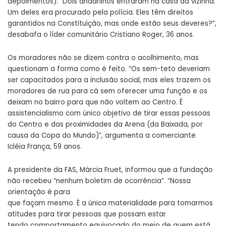
depoimentos). “Dois andarilhos entraram na casa da vizinha.
Um deles era procurado pela polícia. Eles têm direitos
garantidos na Constituição, mas onde estão seus deveres?”,
desabafa o líder comunitário Cristiano Roger, 36 anos.
Os moradores não se dizem contra o acolhimento, mas
questionam a forma como é feito. “Os sem-teto deveriam
ser capacitados para a inclusão social, mas eles trazem os
moradores de rua para cá sem oferecer uma função e os
deixam no bairro para que não voltem ao Centro. É
assistencialismo com único objetivo de tirar essas pessoas
do Centro e das proximidades da Arena (da Baixada, por
causa da Copa do Mundo)”, argumenta a comerciante
Icléia França, 59 anos.
A presidente da FAS, Márcia Fruet, informou que a fundação
não recebeu “nenhum boletim de ocorrência”. “Nossa
orientação é para
que façam mesmo. É a única materialidade para tomarmos
atitudes para tirar pessoas que possam estar
tendo comportamento equivocado do meio de quem está