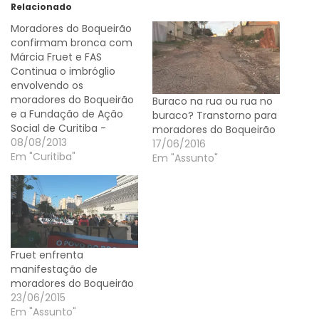
Relacionado
Moradores do Boqueirão
confirmam bronca com
Márcia Fruet e FAS
Continua o imbróglio
envolvendo os
moradores do Boqueirão
Buraco na rua ou rua no
e a Fundação de Ação
buraco? Transtorno para
Social de Curitiba -
moradores do Boqueirão
presidida pela primeira
08/08/2013
17/06/2016
dama Márcia Fruet -
Em "Curitiba"
Em "Assunto"
com a instalação de
centro de apoio a
moradores de rua em
plena área residencial.
Apesar de Márcia negar
que os problemas
Fruet enfrenta
envolvendo o local,
manifestação de
moradores do…
moradores do Boqueirão
23/06/2015
Em "Assunto"