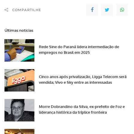
Legislativa, o deputado
Gilberto Martin (PMDB)
COMPARTILHE
criticou o leilão que,
segundo ele, além de
contrariar a legislação
Últimas notícias
estabelecida,…
Rede Sine do Paraná lidera intermediação de
empregos no Brasil em 2025
Cinco anos após privatização, Ligga Telecom será
vendida; Vivo e Sky entre as interessadas
Morre Dobrandino da Silva, ex-prefeito de Foz e
liderança histórica da tríplice fronteira