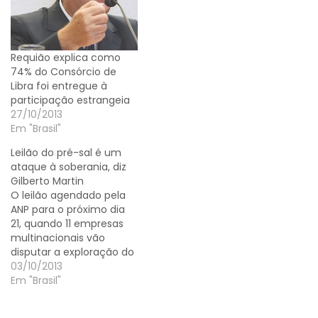
Requião explica como
74% do Consórcio de
Libra foi entregue à
participação estrangeia
27/10/2013
Em "Brasil"
Leilão do pré-sal é um
ataque à soberania, diz
Gilberto Martin
O leilão agendado pela
ANP para o próximo dia
21, quando 11 empresas
multinacionais vão
disputar a exploração do
Campo de Libra, está
03/10/2013
gerando protestos em
Em "Brasil"
todo o Brasil. Ontem, na
tribuna da Assembleia