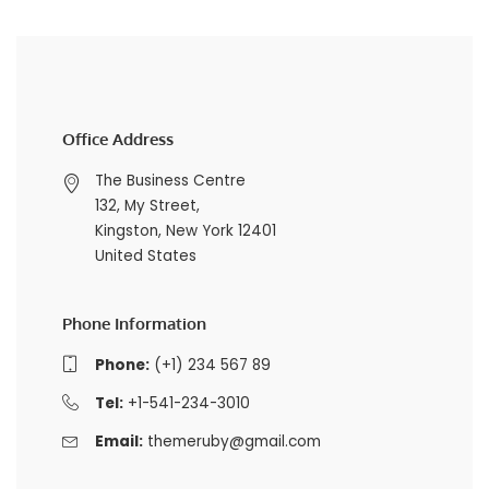
Office Address
The Business Centre
132, My Street,
Kingston, New York 12401
United States
Phone Information
Phone:
(+1) 234 567 89
Tel:
+1-541-234-3010
Email:
themeruby@gmail.com