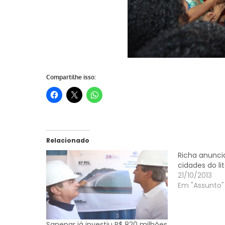
Compartilhe isso:
Relacionado
Richa anunci
cidades do li
21/10/2013
Em "Assunto"
Sanepar já investiu R$ 820 milhões