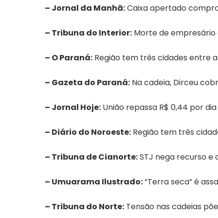
–
Jornal da Manhã
:
Caixa apertado compr
–
Tribuna do Interior
:
Morte de empresário
–
O Paraná
:
Região tem três cidades entre a
–
Gazeta do Paraná
:
Na cadeia, Dirceu cobr
–
Jornal Hoje
:
União repassa R$ 0,44 por di
–
Diário do Noroeste
:
Região tem três cidad
–
Tribuna de Cianorte
:
STJ nega recurso e c
–
Umuarama Ilustrado
:
“Terra seca” é ass
–
Tribuna do Norte
:
Tensão nas cadeias põe 