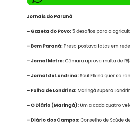
Jornais do Paraná
–
Gazeta do Povo
:
5 desafios para a agricul
–
Bem Paraná
:
Preso postava fotos em redes
–
Jornal Metro
:
Câmara aprova multa de R$ 1
–
Jornal de Londrina
:
Saul Elkind quer se re
–
Folha de Londrina
:
Maringá supera Londri
–
O Diário (Maringá)
:
Um a cada quatro veí
–
Diário dos Campos
:
Conselho de Saúde dec