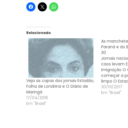
Relacionado
As manchetes
Paraná e do B
30
Jornais nacio
caos levam E
imigração O G
começar a pa
Veja as capas dos jornais Estadão,
limpo O Estad
Folha de Londrina e O Diário de
Paulo: Banco
30/01/2017
evitar quebr
Em "Brasil"
17/04/2016
Econômico: 
Em "Brasil"
Eletrobras de
Jornais do P