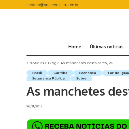
contato@bocamaldita.com.br
Home
Últimas notícias
>
Notícias
>
Blog
>
As manchetes desta terça, 26
Brasil
Curitiba
Economia
Foz do Igua
Segurança Pública
Sobre
As manchetes dest
26/11/2013