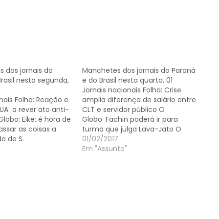
 dos jornais do
Manchetes dos jornais do Paraná
rasil nesta segunda,
e do Brasil nesta quarta, 01
Jornais nacionais Folha: Crise
nais Folha: Reação e
amplia diferença de salário entre
UA a rever ato anti-
CLT e servidor público O
lobo: Eike: é hora de
Globo: Fachin poderá ir para
ssar as coisas a
turma que julga Lava-Jato O
o de S.
Estado de S.
01/02/2017
s criam equipes para
Paulo: Financiamentos do BNDES
Em "Assunto"
a de empresas Valor
têm maior queda em 22 anos
Demissões na
Valor Econômico: BNDES encolhe e
vem custar R$ 2,5 bi
volta ao nível de 20 anos atrás
araná Gazeta…
Jornais do Paraná Gazeta do…