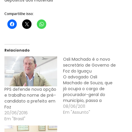
depósitos dos materiais
Compartilhe isso:
Relacionado
Osli Machado é o novo
secretário de Governo de
Foz do Iguaçu
O advogado Osli
Machado de Souza, que
já ocupa o cargo de
PPS defende nova opção
procurador-geral do
e trabalha nome de pré-
município, passa a
candidato a prefeito em
acumular também a
08/06/2011
Foz
Secretaria de Governo,
Em "Assunto"
20/06/2016
que estava vaga desde a
Em "Brasil"
saída do empresário
Carlos Fernandes Duso,