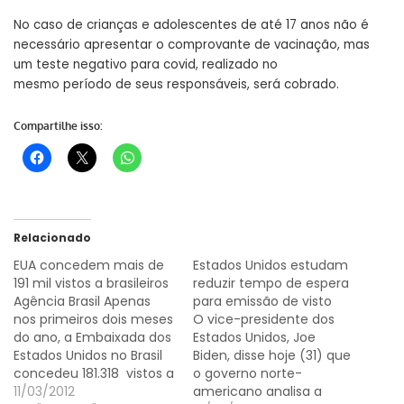
No caso de crianças e adolescentes de até 17 anos não é
necessário apresentar o comprovante de vacinação, mas
um teste negativo para covid, realizado no
mesmo período de seus responsáveis, será cobrado.
Compartilhe isso:
Relacionado
EUA concedem mais de
Estados Unidos estudam
191 mil vistos a brasileiros
reduzir tempo de espera
Agência Brasil Apenas
para emissão de visto
nos primeiros dois meses
O vice-presidente dos
do ano, a Embaixada dos
Estados Unidos, Joe
Estados Unidos no Brasil
Biden, disse hoje (31) que
concedeu 181.318 vistos a
o governo norte-
brasileiros que querem ir
11/03/2012
americano analisa a