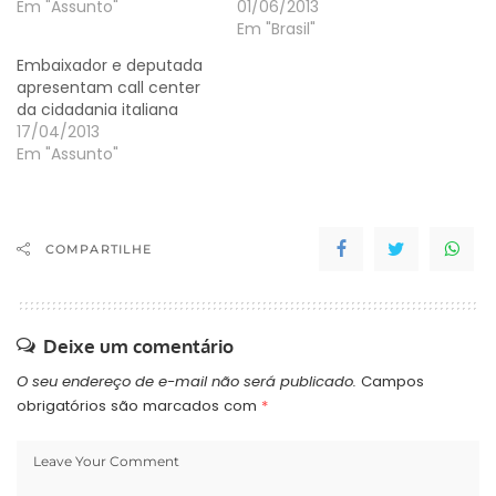
para cidades norte-
Em "Assunto"
possibilidade de
01/06/2013
americanas. O
flexibilizar a concessão
Em "Brasil"
consulado que mais
de vistos para os
Embaixador e deputada
emite autorizações é o
brasileiros que
apresentam call center
de São Paulo, registrando
pretendam viajar para
da cidadania italiana
média de 2.236 vistos
cidades norte-
17/04/2013
concedidos por dia. O
americanas. Ele contou
Em "Assunto"
tempo de espera…
ter conversado sobre o
assunto com o
embaixador dos Estados
Unidos no Brasil, Thomas
Shannon, para…
COMPARTILHE
Deixe um comentário
O seu endereço de e-mail não será publicado.
Campos
obrigatórios são marcados com
*