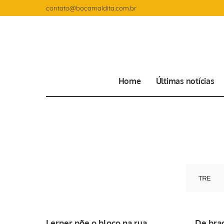
contato@bocamaldita.com.br
Home
Últimas notícias
Lerner põe o bloco na rua
De bra