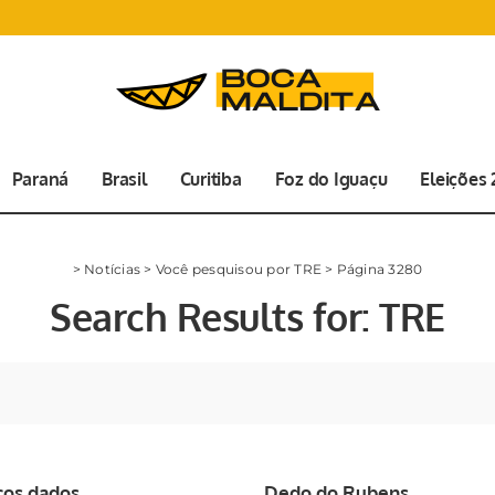
Paraná
Brasil
Curitiba
Foz do Iguaçu
Eleições
>
Notícias
>
Você pesquisou por TRE
>
Página 3280
Search Results for:
TRE
ços dados
Dedo do Rubens