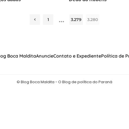
…
1
3.279
3.280
log Boca Maldita
Anuncie
Contato e Expediente
Política de 
© Blog Boca Maldita - O Blog de política do Paraná